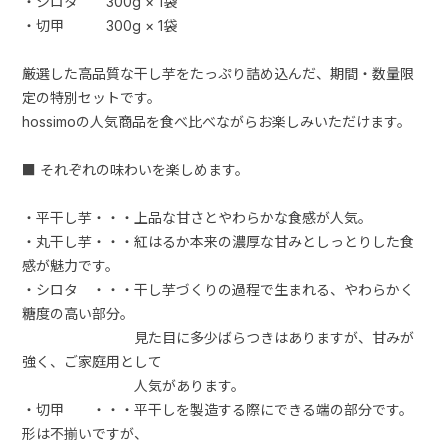
・シロタ 300g × 1袋
・切甲 300g × 1袋
厳選した高品質な干し芋をたっぷり詰め込んだ、期間・数量限
定の特別セットです。
hossimoの人気商品を食べ比べながらお楽しみいただけます。
■ それぞれの味わいを楽しめます。
・平干し芋・・・上品な甘さとやわらかな食感が人気。
・丸干し芋・・・紅はるか本来の濃厚な甘みとしっとりした食
感が魅力です。
・シロタ ・・・干し芋づくりの過程で生まれる、やわらかく
糖度の高い部分。
見た目に多少ばらつきはありますが、甘みが
強く、ご家庭用として
人気があります。
・切甲 ・・・平干しを製造する際にできる端の部分です。
形は不揃いですが、