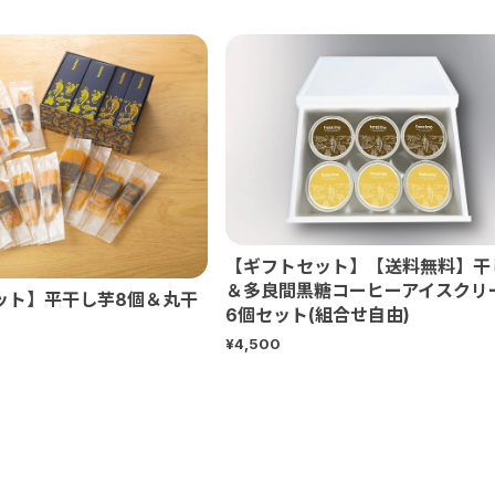
【ギフトセット】【送料無料】干
＆多良間黒糖コーヒーアイスクリ
ット】平干し芋8個＆丸干
6個セット(組合せ自由)
¥4,500